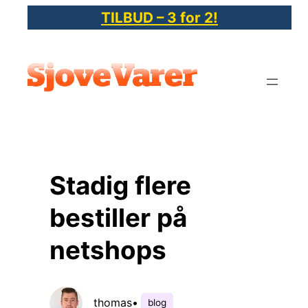
Spring
TILBUD – 3 for 2!
til
indhold
Stadig flere
bestiller på
netshops
thomas
•
blog