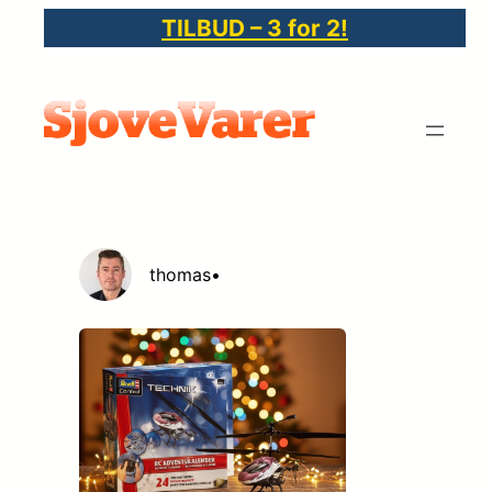
Spring
TILBUD – 3 for 2!
til
indhold
thomas
•