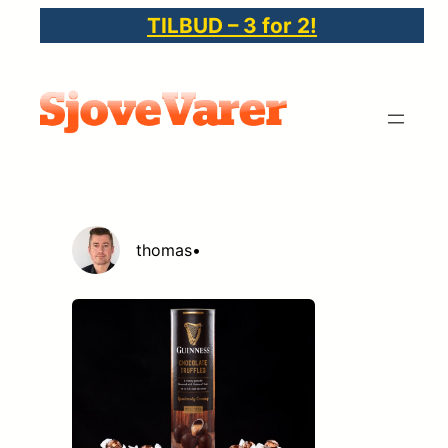
Spring
TILBUD – 3 for 2!
til
indhold
thomas
•