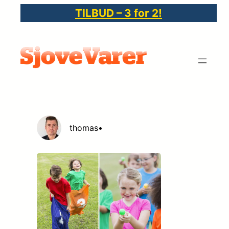
Spring
TILBUD – 3 for 2!
til
indhold
thomas
•