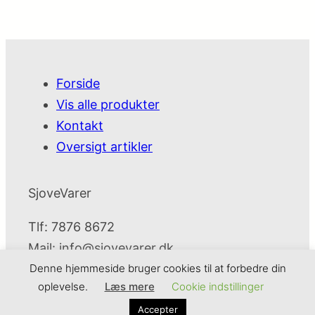
Forside
Vis alle produkter
Kontakt
Oversigt artikler
SjoveVarer
Tlf: 7876 8672
Mail:
info@sjovevarer.dk
Denne hjemmeside bruger cookies til at forbedre din
oplevelse.
Læs mere
Cookie indstillinger
SjoveVarer
Cookie- og privatlivspolitik
Kontakt
Accepter