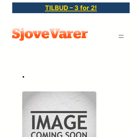
Spring
TILBUD – 3 for 2!
til
indhold
•