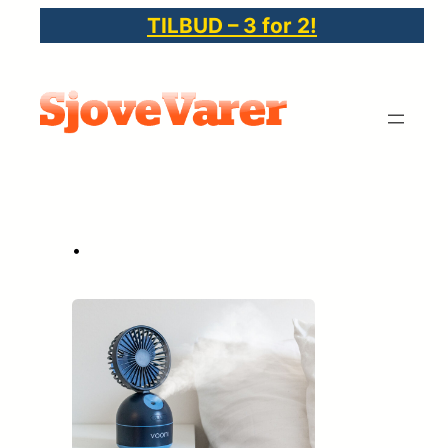
Spring
TILBUD – 3 for 2!
til
indhold
•