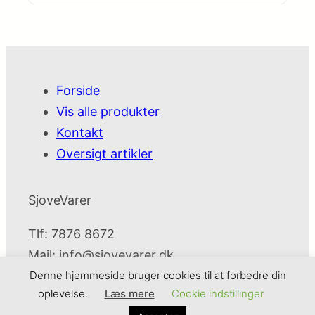
Forside
Vis alle produkter
Kontakt
Oversigt artikler
SjoveVarer
Tlf: 7876 8672
Mail:
info@sjovevarer.dk
Denne hjemmeside bruger cookies til at forbedre din
oplevelse.
Læs mere
Cookie indstillinger
SjoveVarer
Cookie- og privatlivspolitik
Kontakt