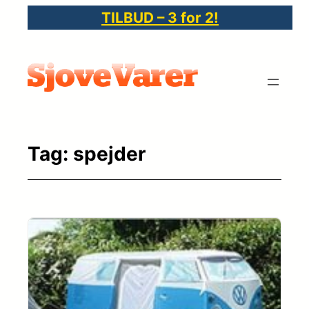
Spring
TILBUD – 3 for 2!
til
indhold
Tag:
spejder