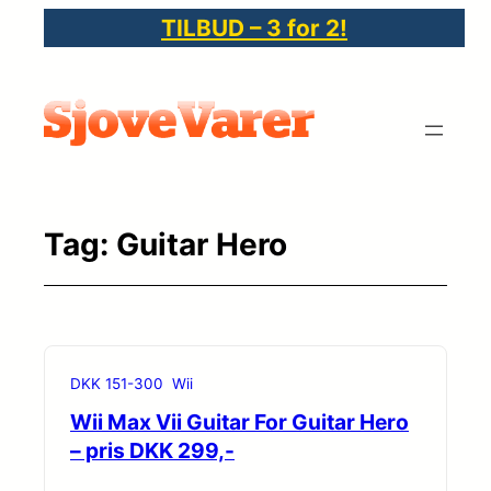
Spring
TILBUD – 3 for 2!
til
indhold
Tag:
Guitar Hero
DKK 151-300
Wii
Wii Max Vii Guitar For Guitar Hero
– pris DKK 299,-