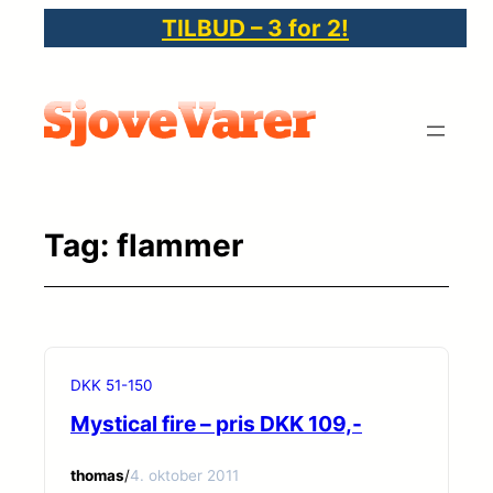
Spring
TILBUD – 3 for 2!
til
indhold
Tag:
flammer
DKK 51-150
Mystical fire – pris DKK 109,-
thomas
/
4. oktober 2011