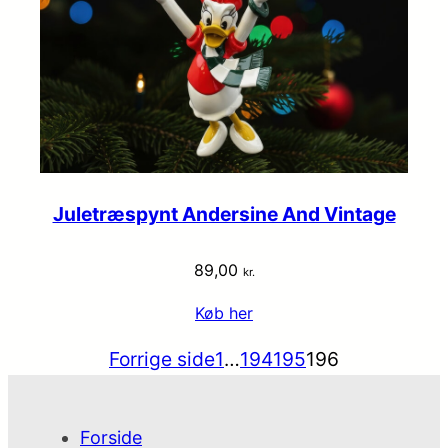
Juletræspynt Andersine And Vintage
89,00
kr.
Køb her
Forrige side
1
…
194
195
196
Forside