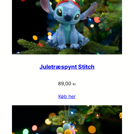
Juletræspynt Stitch
89,00
kr.
Køb her