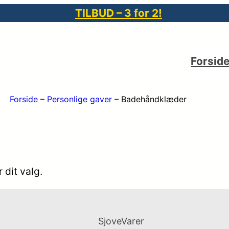
TILBUD – 3 for 2!
Forsid
Forside
–
Personlige gaver
–
Badehåndklæder
 dit valg.
SjoveVarer