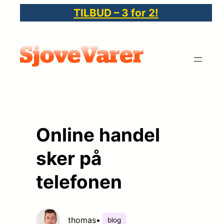
Spring
TILBUD – 3 for 2!
til
indhold
Online handel
sker på
telefonen
thomas
•
blog