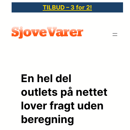
Spring
TILBUD – 3 for 2!
til
indhold
En hel del
outlets på nettet
lover fragt uden
beregning