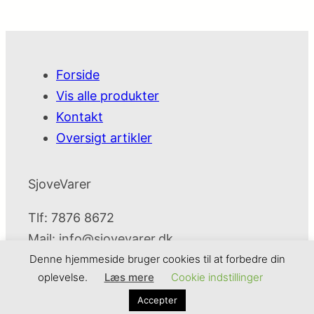
Forside
Vis alle produkter
Kontakt
Oversigt artikler
SjoveVarer
Tlf: 7876 8672
Mail:
info@sjovevarer.dk
Denne hjemmeside bruger cookies til at forbedre din
oplevelse.
Læs mere
Cookie indstillinger
SjoveVarer
Cookie- og privatlivspolitik
Kontakt
Accepter