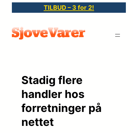
Spring
TILBUD – 3 for 2!
til
indhold
Stadig flere
handler hos
forretninger på
nettet