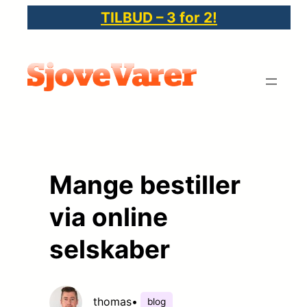
Spring
TILBUD – 3 for 2!
til
indhold
Mange bestiller
via online
selskaber
thomas
•
blog