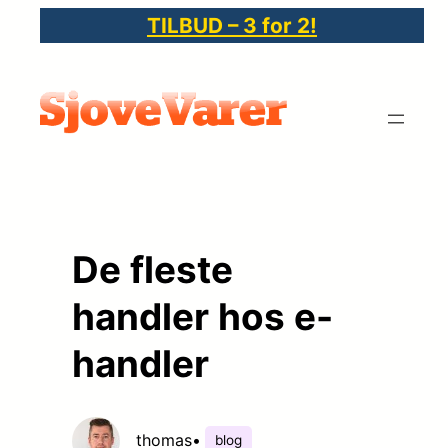
Spring
TILBUD – 3 for 2!
til
indhold
De fleste
handler hos e-
handler
thomas
•
blog