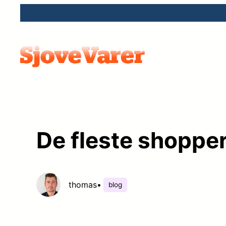
Spring
til
indhold
De fleste shopper
thomas
•
blog