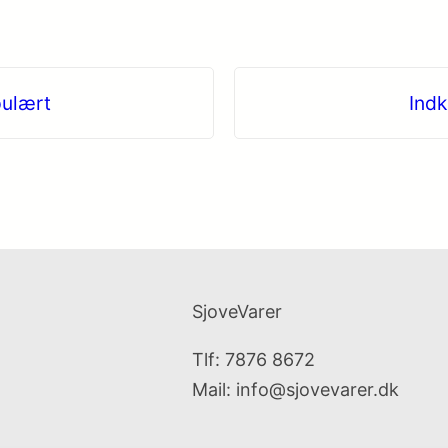
pulært
Indk
SjoveVarer
Tlf: 7876 8672
Mail:
info@sjovevarer.dk