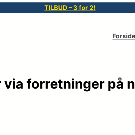
TILBUD – 3 for 2!
Forsid
 via forretninger på n