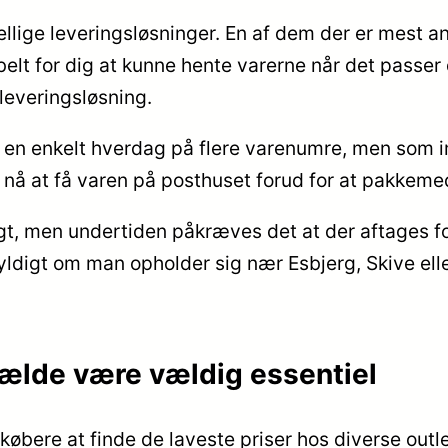
ellige leveringsløsninger. En af dem der er mest anv
ibelt for dig at kunne hente varerne når det passer
 leveringsløsning.
r en enkelt hverdag på flere varenumre, men som imi
 nå at få varen på posthuset forud for at pakkemed
fragt, men undertiden påkræves det at der aftages 
gyldigt om man opholder sig nær Esbjerg, Skive ell
lfælde være vældig essentiel
 købere at finde de laveste priser hos diverse outl