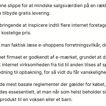
unne slippe for at mindske salgsværdien på en rækk
 tilbyde gratis levering.
dbringende at inspicere indtil flere internet foreta
kostelige pris.
 man faktisk læse e-shoppens forretningsvilkår, de
rnet firmaet er godkendt af e-mærket, grundet at 
t internet virksomheden fra tid til anden tilses af 
dning til opbakning, for så vidt du får vanskeligh
il de mest basale reglementer der gælder for købet
edes essesentielt, at man når som helst beholder s
odukt til en voksen eller et barn.