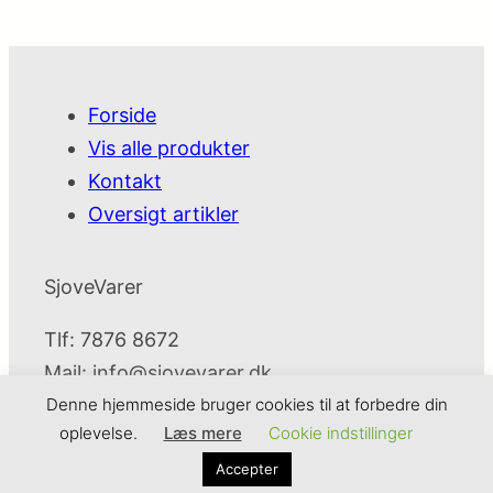
Forside
Vis alle produkter
Kontakt
Oversigt artikler
SjoveVarer
Tlf: 7876 8672
Mail:
info@sjovevarer.dk
Denne hjemmeside bruger cookies til at forbedre din
oplevelse.
Læs mere
Cookie indstillinger
SjoveVarer
Cookie- og privatlivspolitik
Kontakt
Accepter