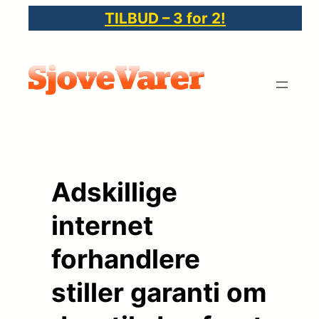
Spring
TILBUD – 3 for 2!
til
indhold
Adskillige
internet
forhandlere
stiller garanti om