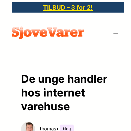
Spring
TILBUD – 3 for 2!
til
indhold
De unge handler
hos internet
varehuse
thomas
•
blog