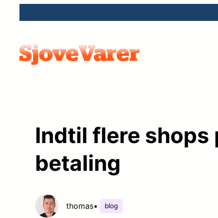
Spring
til
indhold
Indtil flere shops
betaling
thomas
•
blog