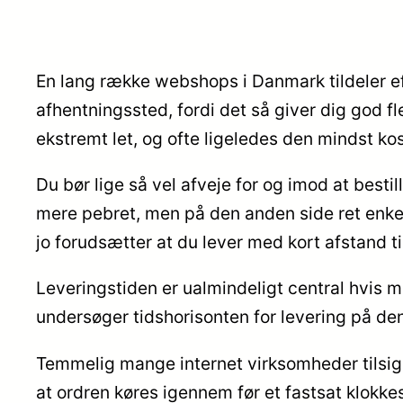
En lang række webshops i Danmark tildeler eft
afhentningssted, fordi det så giver dig god flek
ekstremt let, og ofte ligeledes den mindst ko
Du bør lige så vel afveje for og imod at bestill
mere pebret, men på den anden side ret enkel
jo forudsætter at du lever med kort afstand ti
Leveringstiden er ualmindeligt central hvis m
undersøger tidshorisonten for levering på den
Temmelig mange internet virksomheder tilsi
at ordren køres igennem før et fastsat klokkes