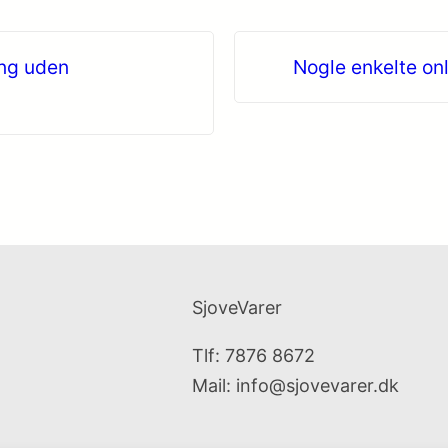
ing uden
Nogle enkelte on
SjoveVarer
Tlf: 7876 8672
Mail:
info@sjovevarer.dk