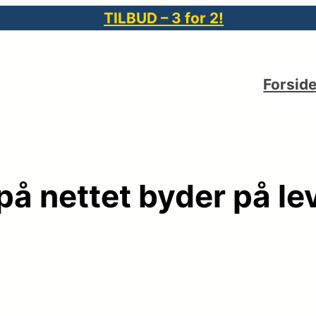
TILBUD – 3 for 2!
Forsid
 på nettet byder på l