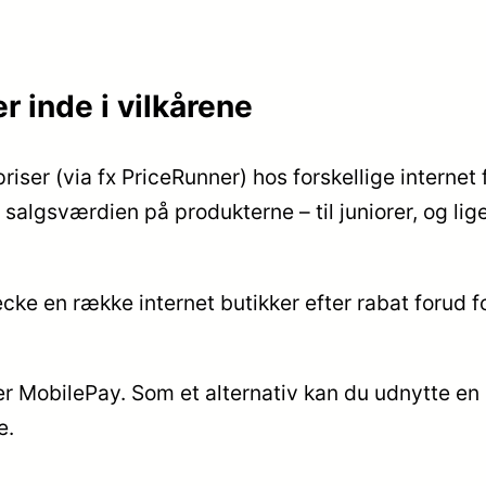
 inde i vilkårene
riser (via fx PriceRunner) hos forskellige interne
 salgsværdien på produkterne – til juniorer, og lig
cke en række internet butikker efter rabat forud f
er MobilePay. Som et alternativ kan du udnytte en a
e.