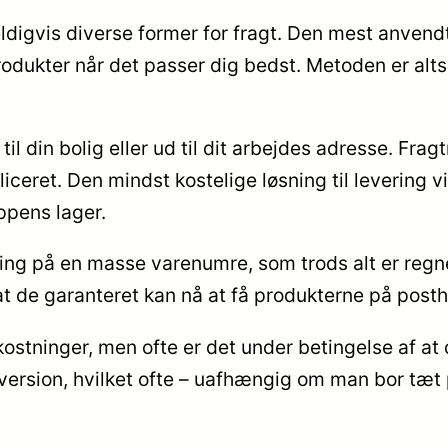
ldigvis diverse former for fragt. Den mest anvendt
odukter når det passer dig bedst. Metoden er alts
il din bolig eller ud til dit arbejdes adresse. Fra
ret. Den mindst kostelige løsning til levering vi
pens lager.
ing på en masse varenumre, som trods alt er regne
t de garanteret kan nå at få produkterne på posthu
kostninger, men ofte er det under betingelse af a
rsion, hvilket ofte – uafhængig om man bor tæt p