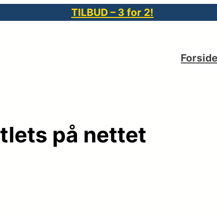
TILBUD – 3 for 2!
Forsid
tlets på nettet