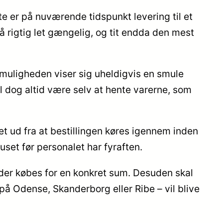
e er på nuværende tidspunkt levering til et
å rigtig let gængelig, og tit endda den mest
gtmuligheden viser sig uheldigvis en smule
l dog altid være selv at hente varerne, som
t ud fra at bestillingen køres igennem inden
set før personalet har fyraften.
t der købes for en konkret sum. Desuden skal
å Odense, Skanderborg eller Ribe – vil blive