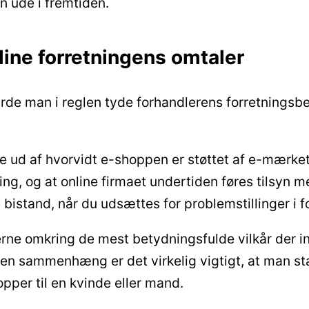
en ude i fremtiden.
nline forretningens omtaler
urde man i reglen tyde forhandlerens forretningsbet
ud af hvorvidt e-shoppen er støttet af e-mærket, 
ng, og at online firmaet undertiden føres tilsyn
få bistand, når du udsættes for problemstillinger i 
ne omkring de mest betydningsfulde vilkår der ind
 I den sammenhæng er det virkelig vigtigt, at man 
per til en kvinde eller mand.