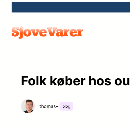
Spring
til
indhold
Folk køber hos ou
thomas
•
blog