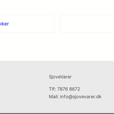
kker
SjoveVarer
Tlf: 7876 8672
Mail:
info@sjovevarer.dk