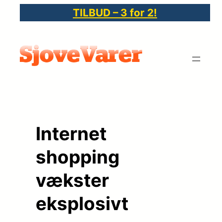
Spring
TILBUD – 3 for 2!
til
indhold
Internet
shopping
vækster
eksplosivt