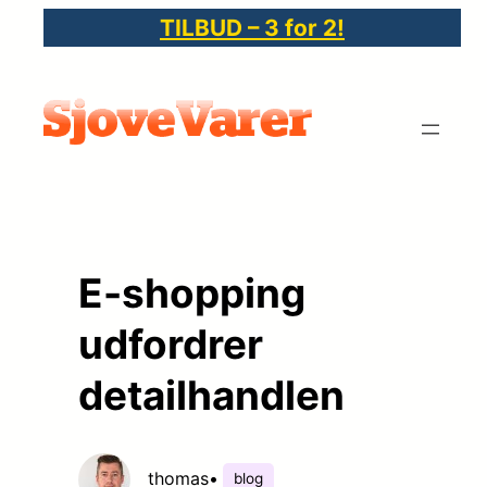
Spring
TILBUD – 3 for 2!
til
indhold
E-shopping
udfordrer
detailhandlen
thomas
•
blog