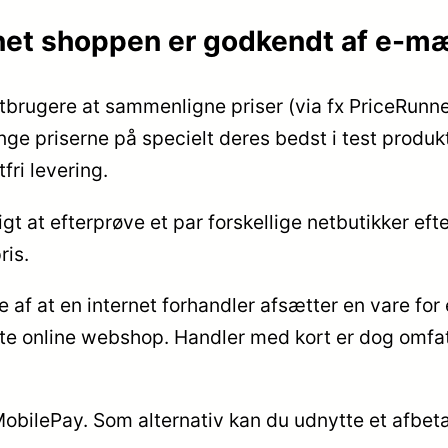
rnet shoppen er godkendt af e-m
etbrugere at sammenligne priser (via fx PriceRunner
vinge priserne på specielt deres bedst i test produk
ri levering.
t at efterprøve et par forskellige netbutikker efte
ris.
af at en internet forhandler afsætter en vare for e
te online webshop. Handler med kort er dog omfat
MobilePay. Som alternativ kan du udnytte et afbet