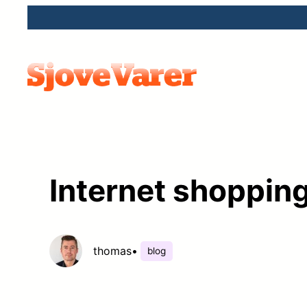
Spring
til
indhold
Internet shopping
thomas
•
blog