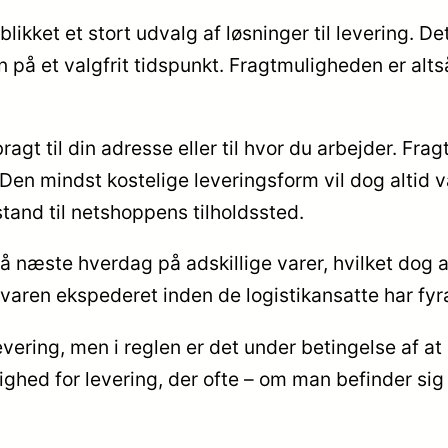
ikket et stort udvalg af løsninger til levering. Det
n på et valgfrit tidspunkt. Fragtmuligheden er al
gt til din adresse eller til hvor du arbejder. Frag
. Den mindst kostelige leveringsform vil dog altid
tand til netshoppens tilholdssted.
 på næste hverdag på adskillige varer, hvilket dog a
varen ekspederet inden de logistikansatte har fyr
s levering, men i reglen er det under betingelse af 
ed for levering, der ofte – om man befinder sig i R