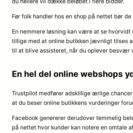
du hellere vil dække beløbet i flere bidder.
Før folk handler hos en shop på nettet bør de 
En nemmere løsning kan være at se hvorvidt e
tillige med at online butikken jævnligt tilse
til at blive assisteret, når du oplever besvær 
En hel del online webshops yde
Trustpilot medfører adskillige ærlige chanc
at du beser online butikkens vurderinger forud
Facebook genererer derudover temmelig belejli
på nettet hvor kunder kan notere en omtale af 