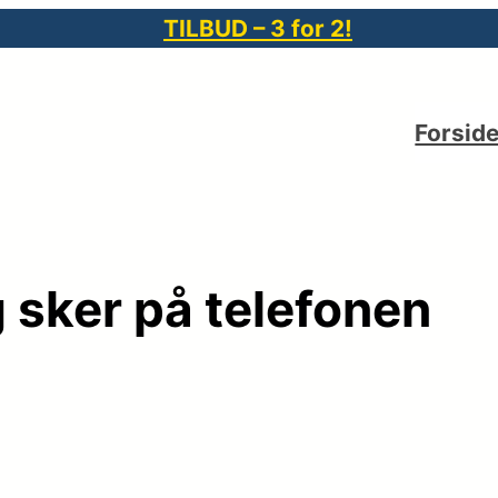
TILBUD – 3 for 2!
Forsid
 sker på telefonen